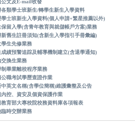
公文及E-mail收發
辦各類學士班新生/轉學生新生入學資料
理學士班新生入學資料(個人申請+繁星推薦以外)
生保留入學(含青年教育與就儲帳戶方案)業務
辦新舊生註冊須知(含新生入學指引手冊彙編)
大學生先修業務
生成績預警追踪及輔導機制建立(含退學通知)
內交換生業務
學制畢業離校程序業務
類公職考試學歷查證作業
所中英文名稱(含學位簡稱)維護彙整及公告
組內控、資安及個資保護作業
報教育部大專校院校務資料庫各項報表
他臨時交辦業務