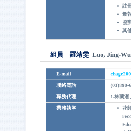
註
彙
協
其
組員 羅靖雯
L
uo, Jing-W
E-mail
chage200
聯絡電話
(03)890-
職務代理
1.林蘭湘
業務執掌
花
rec
Edu