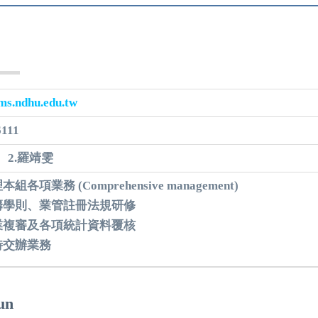
ms.ndhu.edu.tw
6111
、2.羅靖雯
本組各項業務 (Comprehensive management)
籌學則、業管註冊法規研修
業複審及各項統計資料覆核
時交辦業務
un