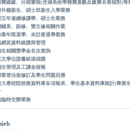
雜費緩繳、分期審核(含減免收學雜費基數及繳費名冊核對)等
辦外籍新生、碩士班新生入學業務
理五年連續修讀學、碩士生業務
讀輔系、副修、雙主修相關作業
修業年限退學、未註冊退學業務
組網頁資料維護與管理
籍生相關獎學金名次查詢
英文學位證書紙張採購
讀生管理及工讀金核報
辦業管法規修訂及學生問題回應
報大專校院校務資料庫各項報表、學生基本資料庫統計(畢業生
計
他臨時交辦業務
hieh