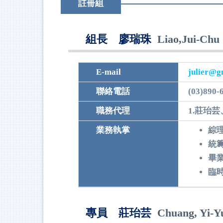
註冊組
組長 廖瑞珠
Liao,Jui-Chu
E-mail
julier@g
聯絡電話
(03)890-
職務代理
1.莊珆芸
業務執掌
綜理
統
畢
臨
專員 莊珆芸
Chuang, Yi-Y