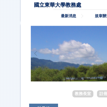
跳
國立東華大學教務處
到
主
最新消息
規章辦
要
內
容
區
教務長室
註