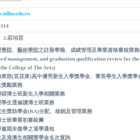
.ndhu.edu.tw
6114
、2.莊珆芸
理學院
、
藝術學院
之註冊學籍、成績管理及畢業資格審核業務
ord management, and graduation qualification review for th
d
the College of The Arts
)
勵東部(宜花東)高中優秀新生入學獎學金、菁英學生入學獎學
生獎勵業務
辦碩博士班新生入學相關業務
理學生逕修讀博士班業務
究生獎助學金(RA)分配、核銷及管理業務
博士班畢業初審統籌
學逾期未復學之退學通知
生及港澳生相關獎學金名次查詢