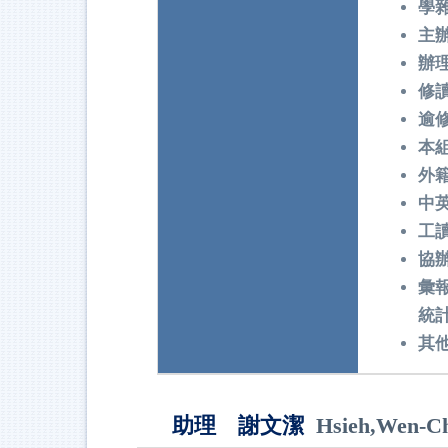
學
主
辦
修
逾
本
外
中
工
協
彙
統
其
助理 謝文潔
Hsieh,Wen-C