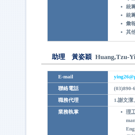
統
統
彙
其
助理 黃姿穎
Huang,Tzu-Y
E-mail
ying26@g
聯絡電話
(03)890-
職務代理
1.謝文潔
業務執掌
理
man
Eng