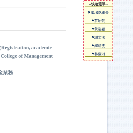
--快速選單--
⚑廖瑞珠組長
⚑莊珆芸
⚑黃姿穎
⚑謝文潔
⚑羅靖雯
(
Registration, academic
⚑林蘭湘
e College of Management
金業務