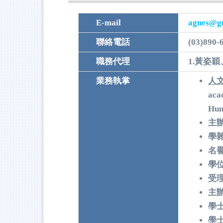
E-mail
agnes@gm
聯絡電話
(03)890-
職務代理
1.黃姿穎
業務執掌
人
aca
Hum
主
學
名
學
受理轉
主
學
學