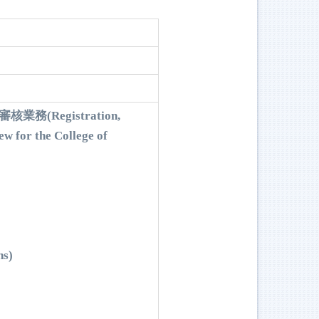
審核業務(
Registration,
w for the College of
ns)