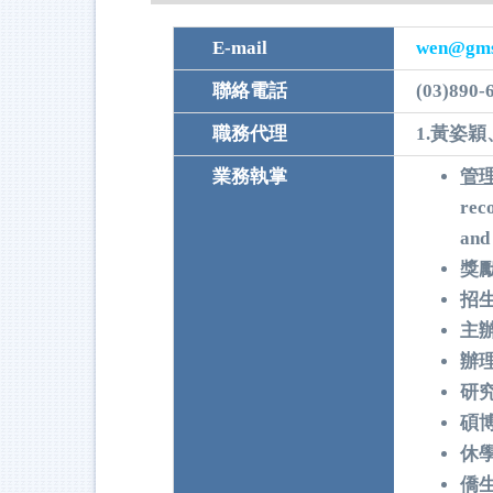
E-mail
wen@gms
聯絡電話
(03)890-
職務代理
1.黃姿穎
業務執掌
管
rec
an
獎
招
主
辦
研
碩
休
僑