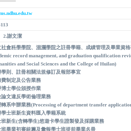
s.ndhu.edu.tw
6113
、2.謝文潔
文社會科學學院
、
洄瀾學院
之註冊學籍、成績管理及畢業資格
demic record management, and graduation qualification revie
anities and Social Sciences and the
College of
Huilan)
辦學則、註冊相關法規修訂及報部事宜
雜費制定及公告業務
譽博士學位頒授作業
位論文違反學術倫理業務
系申辦業務(Processing of department transfer applicatio
辦學士班新生資料匯入學籍系統
士班新生(含轉學生)悠遊卡學生證製發及採購業務
士班畢業初審統籌及彙報學士班提前畢業名冊