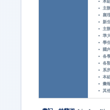
本組
主
襄
新
主
準
學
國
各
各
系
本
彙
其