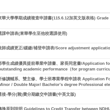
學學期成績複查申請書(115.6.12加英文版表格) Grade Revie
選課申請表(東華學生至他校選課使用)
正/緩繳/補登申請表/Score adjustment application fo
成績優異提前畢業申請書、家長同意書/Application for earl
 outstanding academic performance（for program curri
輔系、雙主修、學士班專業學程申請表 Application Form fo
Minor / Double Major/ Bachelor's degree Professional el
後-學分(雜)費分期繳交申請書(中英文版)
 Guidelines to Credit Transfer between NDHU a