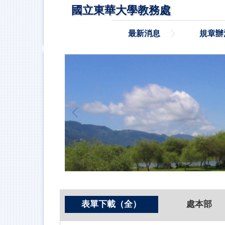
跳
國立東華大學教務處
到
主
最新消息
規章辦
要
內
容
區
表單下載（全）
處本部