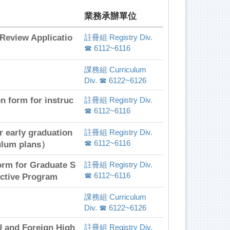
業務承辦單位
w Applicatio
註冊組 Registry Div.
☎ 6112~6116
課務組 Curriculum
Div. ☎ 6122~6126
rm for instruc
註冊組 Registry Div.
☎ 6112~6116
y graduation
註冊組 Registry Div.
☎ 6112~6116
culum plans）
r Graduate S
註冊組 Registry Div.
☎ 6112~6116
ective Program
課務組 Curriculum
Div. ☎ 6122~6126
nd Foreign High
註冊組 Registry Div.