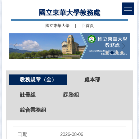
跳
國立東華大學教務處
到
主
國立東華大學
｜
回首頁
要
內
容
區
教務規章（全）
處本部
註冊組
課務組
綜合業務組
2026-08-06