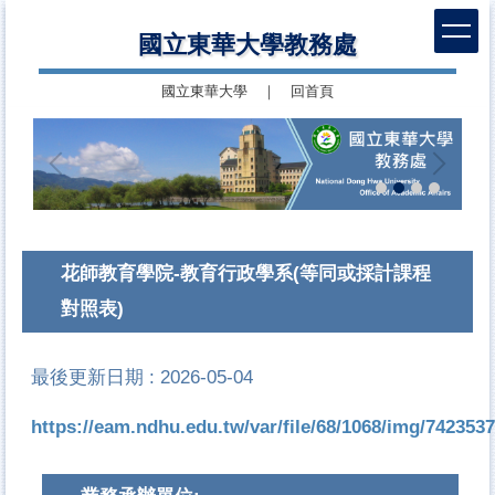
跳
國立東華大學教務處
到
主
國立東華大學
｜
回首頁
要
內
容
區
花師教育學院-教育行政學系(等同或採計課程
對照表)
最後更新日期 :
2026-05-04
https://eam.ndhu.edu.tw/var/file/68/1068/img/742353