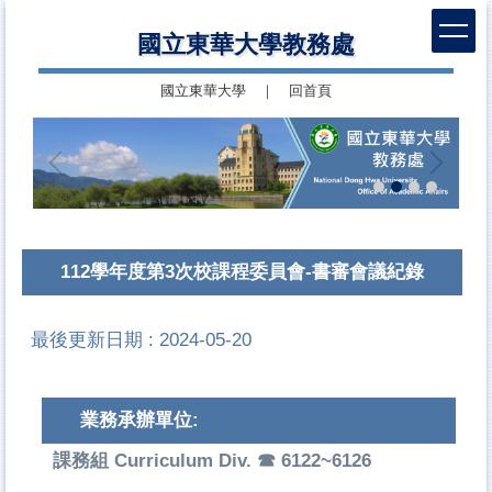
跳
國立東華大學教務處
到
主
國立東華大學
｜
回首頁
要
內
容
區
112學年度第3次校課程委員會-書審會議紀錄
最後更新日期 :
2024-05-20
業務承辦單位:
課務組 Curriculum Div. ☎ 6122~6126