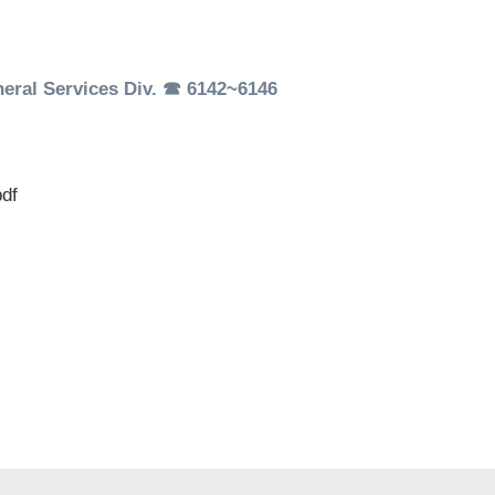
l Services Div. ☎ 6142~6146
df