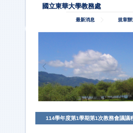
跳
國立東華大學教務處
到
主
最新消息
規章辦
要
內
容
區
114學年度第1學期第1次教務會議議程及