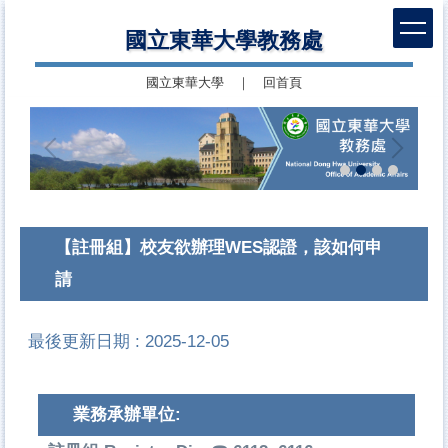
跳
國立東華大學教務處
到
主
國立東華大學
｜
回首頁
要
內
容
區
【註冊組】校友欲辦理WES認證，該如何申
請
最後更新日期 :
2025-12-05
業務承辦單位: