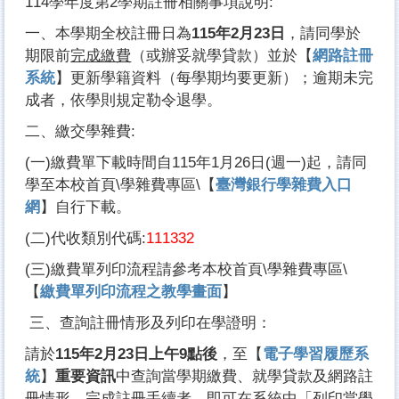
114學年度第2學期註冊相關事項說明:
一、本學期全校註冊日為
115
年2月23日
，請同學於
期限前
完成繳費
（或辦妥就學貸款）並於【
網路註冊
系
統
】更新學籍資料（每學期均要更新）；逾期未完
成者，依學則規定勒令退學。
二、繳交學雜費:
(一)繳費單下載時間自115年1月26日(週一)起，請同
學至本校首頁\學雜費專區\【
臺灣銀行學雜費入口
網
】自行下載。
(二)代收類別代碼:
111332
(三)繳費單列印流程請參考本校首頁\學雜費專區\
【
繳費單列印流程之教學畫面
】
三、查詢註冊情形及列印在學證明：
請於
115
年2月23日上午9點後
，至【
電子學習履歷系
統
】
重要資訊
中查詢當學期繳費、就學貸款及網路註
冊情形，完成註冊手續者，即可在系統中「列印當學