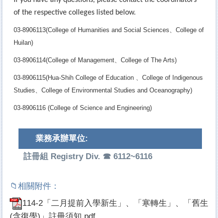
If you have any questions, please contact the coordinators
of the respective colleges listed below.
03-8906113(College of Humanities and Social Sciences
、College of
Huilan)
03-8906114(College of Management
、College of The Arts)
03-8906115(Hua-Shih College of Education
、College of Indigenous
Studies、College of Environmental Studies and Oceanography)
03-8906116 (College of Science and Engineering)
業務承辦單位:
註冊組 Registry Div. ☎ 6112~6116
114-2「二月提前入學新生」、「寒轉生」、「舊生
(含復學)」註冊須知.pdf