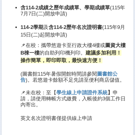
含114-2成績之歷年成績單、學期成績單
(115年
7月7日(二)開放申請)
114-2
學期
及
含114-2
歷年名次證明書
(115年9月
15日(二)起開放申請)
📌在校：攜帶悠遊卡至行政大樓4樓或
圖資大樓
B棟一樓
的自助列印機列印。
建議多加利用！
操作簡單，即印即取，最快速方便！
(圖書館115年暑假開館時間請參閱
圖書館公
告
)。若悠遊卡餘額不足先請至便利商店儲值。
📌未在校：至【
學生線上申請證件系統
】
申
請，請使用轉帳方式繳費，入帳後約3個工作日
內寄出。
英文名次證明書僅提供線上申請