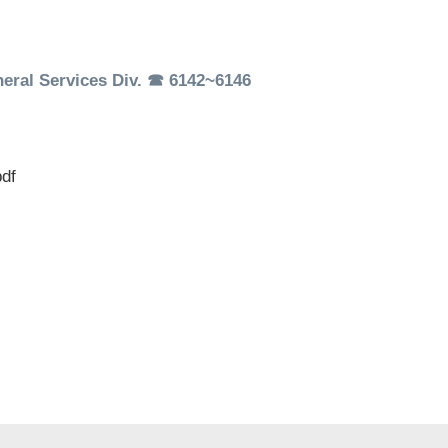
l Services Div. ☎ 6142~6146
df