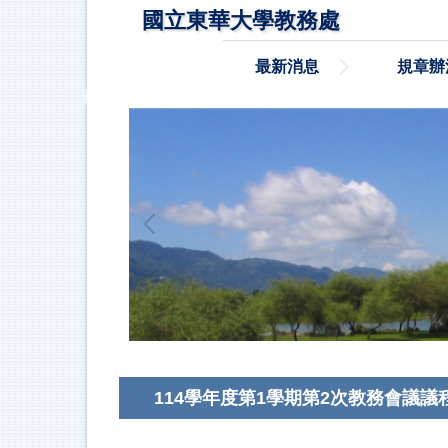
跳
國立東華大學教務處
到
主
最新消息
規章辦
要
內
容
區
114學年度第1學期第2次教務會議議程及