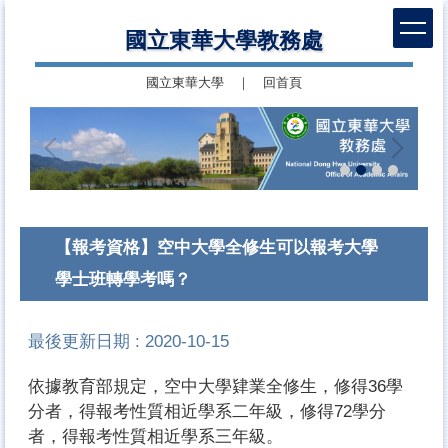
跳
國立東華大學教務處
到
主
國立東華大學
｜
回首頁
要
內
容
區
【報考資格】空中大學全修生可以報考大學
學士班轉學考嗎？
最後更新日期 :
2020-10-15
依據教育部規定，空中大學肄業全修生，修得36學
分者，得報考性質相近學系二年級，修得72學分
者，得報考性質相近學系三年級。