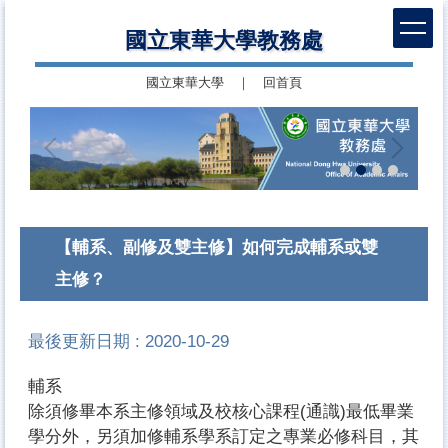
跳
國立東華大學教務處
到
主
國立東華大學
｜
回首頁
要
內
容
區
【輔系、副修及雙主修】如何完成輔系或雙
主修？
最後更新日期 :
2020-10-29
輔系
除須修畢本系主修領域及校核心課程(通識)最低畢業
學分外，另須加修輔系學系訂定之專業必修科目，其