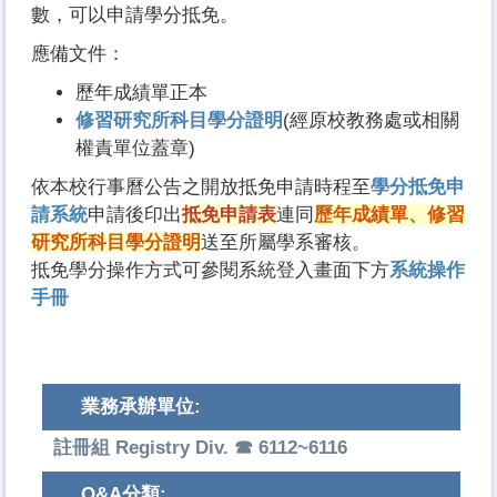
數，可以申請學分抵免。
應備文件：
歷年成績單正本
修習研究所科目學分證明
(經原校教務處或相關
權責單位蓋章)
依本校行事曆公告之開放抵免申請時程至
學分抵免申
請系統
申請後印出
抵免申請表
連同
歷年成績單
、
修習
研究所科目學分證明
送至所屬學系審核。
抵免學分操作方式可參閱系統登入畫面下方
系統操作
手冊
業務承辦單位:
註冊組 Registry Div. ☎ 6112~6116
Q&A分類: