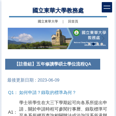
跳
國立東華大學教務處
到
主
國立東華大學
｜
回首頁
要
內
容
區
【註冊組】五年修讀學碩士學位流程QA
最後更新日期 :
2023-06-09
Q1：
如何申請？錄取的標準為何？
學士班學生在大三下學期起可向各系所提出申
請，關於申請時程可參閱行事曆、錄取標準可
A1：
至各系所網頁查詢相關辦法或洽詢該系所承辦