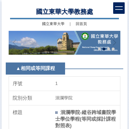
跳
國立東華大學教務處
到
主
國立東華大學
｜
回首頁
要
內
容
區
▲相同或等同課程
1
洄瀾學院
洄瀾學院-縱谷跨域書院學
士學位學程(等同或採計課程
對照表)