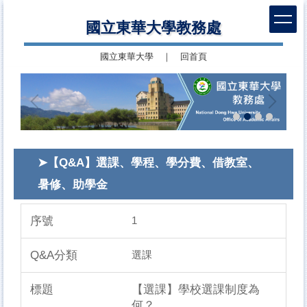
跳
國立東華大學教務處
到
主
國立東華大學
｜
回首頁
要
內
容
區
➤【Q&A】選課、學程、學分費、借教室、
暑修、助學金
1
選課
【選課】學校選課制度為
何？